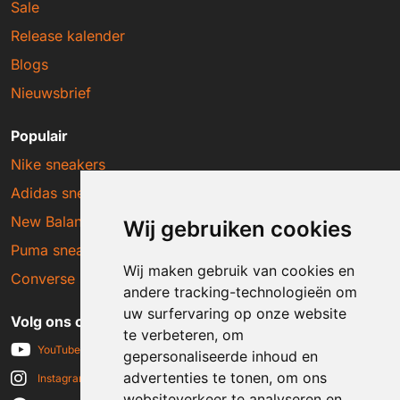
Sale
Release kalender
Blogs
Nieuwsbrief
Populair
Nike sneakers
Adidas sneakers
New Balance sneakers
Wij gebruiken cookies
Puma sneakers
Wij maken gebruik van cookies en
Converse sneakers
andere tracking-technologieën om
uw surfervaring op onze website
Volg ons op social media
te verbeteren, om
YouTube
gepersonaliseerde inhoud en
advertenties te tonen, om ons
Instagram
websiteverkeer te analyseren en