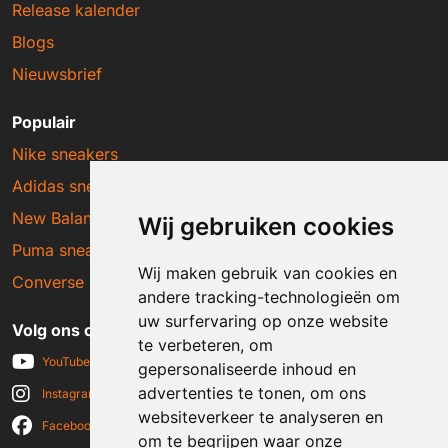
Release kalender
Blogs
Nieuwsbrief
Populair
Nike sneakers
Adidas sneakers
New Balance sneakers
Wij gebruiken cookies
Puma sneakers
Wij maken gebruik van cookies en
Converse sneakers
andere tracking-technologieën om
uw surfervaring op onze website
Volg ons op social media
te verbeteren, om
YouTube
gepersonaliseerde inhoud en
advertenties te tonen, om ons
Instagram
websiteverkeer te analyseren en
Facebook
om te begrijpen waar onze