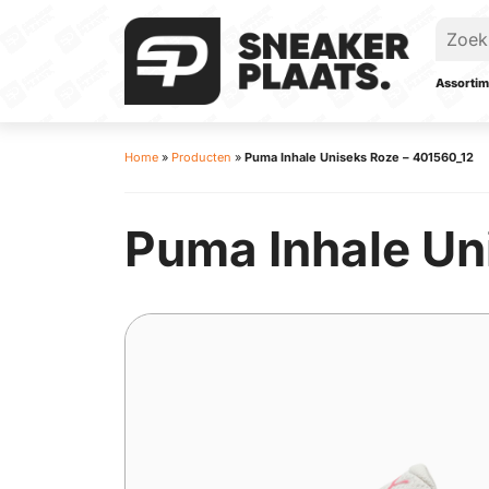
Assortim
Home
»
Producten
»
Puma Inhale Uniseks Roze – 401560_12
Puma Inhale Un