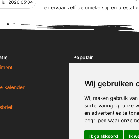
 juli 2026 05:04
en ervaar zelf de unieke stijl en prestati
atie
Populair
iment
Nike sneakers
Adidas sneakers
Wij gebruiken 
e kalender
New Balance sneakers
Puma sneakers
Wij maken gebruik van
surfervaring op onze w
sbrief
Converse sneakers
en advertenties te ton
begrijpen waar onze b
Ik ga akkoord
Ik w