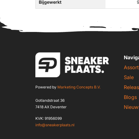
Bijgewerkt
9
Navig
Assort
Sale
Releas
Powered by
Marketing Concepts B.V.
Blogs
Gotlandstraat 36
Nieuw
7418 AX Deventer
KVK: 91956099
info@sneakerplaats.nl