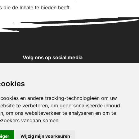
es die de Inhale te bieden heeft.
Volg ons op social media
YouTube
Instagram
cookies
Facebook
X
 cookies en andere tracking-technologieën om uw
ebsite te verbeteren, om gepersonaliseerde inhoud
Pinterest
en, om ons websiteverkeer te analyseren en om te
TikTok
ezoekers vandaan komen.
WhatsApp
eiger
Wijzig mijn voorkeuren