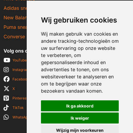
Adidas sneakers
New Balance sneakers
Wij gebruiken cookies
Puma sneakers
Wij maken gebruik van cookies en
Converse sneakers
andere tracking-technologieën om
uw surfervaring op onze website
Volg ons op social media
te verbeteren, om
YouTube
gepersonaliseerde inhoud en
advertenties te tonen, om ons
Instagram
websiteverkeer te analyseren en
Facebook
om te begrijpen waar onze
X
bezoekers vandaan komen.
Pinterest
Ik ga akkoord
TikTok
WhatsApp
Ik weiger
Wijzig mijn voorkeuren