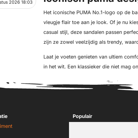
stus 2026 18:03
Het iconische PUMA No.1-logo op de ba
vleugje flair toe aan je look. Of je nu ki
casual stijl, deze sandalen passen perfec
zijn ze zowel veelzijdig als trendy, waar
Laat je voeten genieten van ultiem comf
in het wit. Een klassieker die niet mag o
atie
Populair
iment
Nike sneakers
Adidas sneakers