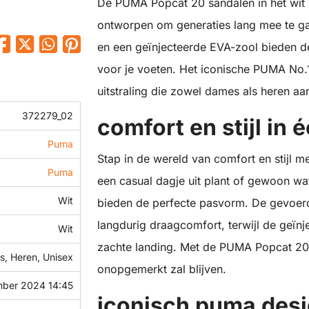
De PUMA Popcat 20 sandalen in het wit zi
ontworpen om generaties lang mee te ga
en een geïnjecteerde EVA-zool bieden d
voor je voeten. Het iconische PUMA No.
uitstraling die zowel dames als heren aa
372279_02
comfort en stijl in 
Puma
Stap in de wereld van comfort en stijl 
Puma
een casual dagje uit plant of gewoon wa
Wit
bieden de perfecte pasvorm. De gevoer
langdurig draagcomfort, terwijl de geïn
Wit
zachte landing. Met de PUMA Popcat 20 s
, Heren, Unisex
onopgemerkt zal blijven.
ber 2024 14:45
iconisch puma des