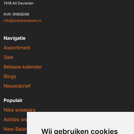
7418 AX Deventer
KVK: 91956099
info@sneakerplaats.nl
Navigatie
Assortiment
Sale
Release kalender
Blogs
Nieuwsbrief
Populair
Nike sneakers
Adidas sneakers
New Balance sneakers
Wij gebruiken cookies