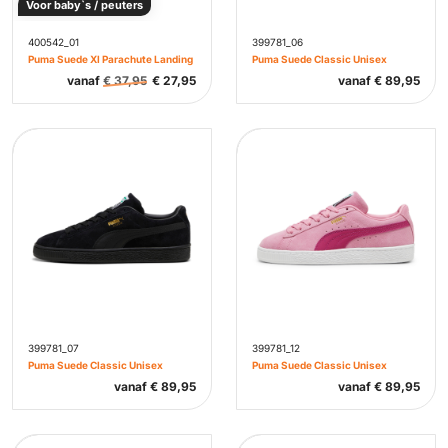
Voor baby`s / peuters
400542_01
399781_06
Puma Suede Xl Parachute Landing
Puma Suede Classic Unisex
vanaf
€
37,95
€
27,95
vanaf
€
89,95
399781_07
399781_12
Puma Suede Classic Unisex
Puma Suede Classic Unisex
vanaf
€
89,95
vanaf
€
89,95