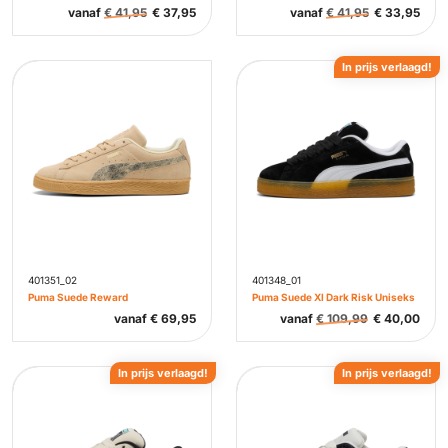
vanaf
€
41,95
€
37,95
vanaf
€
41,95
€
33,95
In prijs verlaagd!
401351_02
401348_01
Puma Suede Reward
Puma Suede Xl Dark Risk Uniseks
vanaf
€
69,95
vanaf
€
109,99
€
40,00
In prijs verlaagd!
In prijs verlaagd!