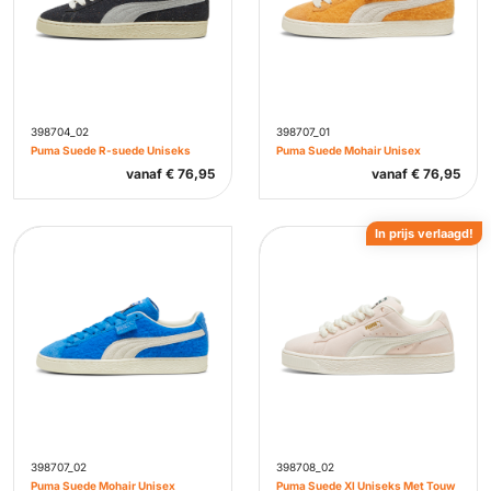
398704_02
398707_01
Puma Suede R-suede Uniseks
Puma Suede Mohair Unisex
vanaf
€
76,95
vanaf
€
76,95
In prijs verlaagd!
398707_02
398708_02
Puma Suede Mohair Unisex
Puma Suede Xl Uniseks Met Touw