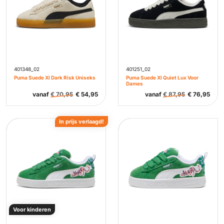
401348_02
401251_02
Puma Suede Xl Dark Risk Uniseks
Puma Suede Xl Quiet Lux Voor
Dames
vanaf
€
70,95
€
54,95
vanaf
€
87,95
€
76,95
In prijs verlaagd!
Voor kinderen