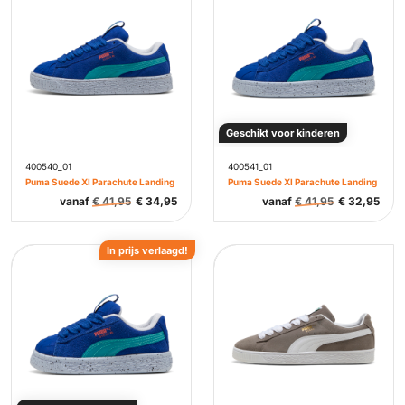
Geschikt voor kinderen
400540_01
400541_01
Puma Suede Xl Parachute Landing
Puma Suede Xl Parachute Landing
vanaf
€
41,95
€
34,95
vanaf
€
41,95
€
32,95
In prijs verlaagd!