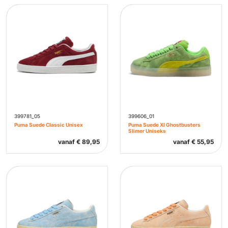
399781_05
399606_01
Puma Suede Classic Unisex
Puma Suede Xl Ghostbusters
Slimer Uniseks
vanaf
€
89,95
vanaf
€
55,95