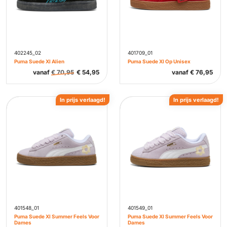
402245_02
401709_01
Puma Suede Xl Alien
Puma Suede Xl Op Unisex
vanaf
€
70,95
€
54,95
vanaf
€
76,95
In prijs verlaagd!
In prijs verlaagd!
401548_01
401549_01
Puma Suede Xl Summer Feels Voor
Puma Suede Xl Summer Feels Voor
Dames
Dames