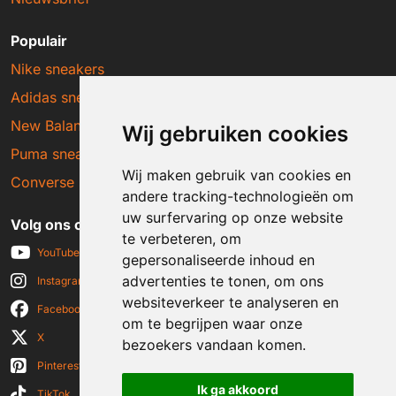
Populair
Nike sneakers
Adidas sneakers
New Balance sneakers
Wij gebruiken cookies
Puma sneakers
Wij maken gebruik van cookies en
Converse sneakers
andere tracking-technologieën om
uw surfervaring op onze website
Volg ons op social media
te verbeteren, om
YouTube
gepersonaliseerde inhoud en
advertenties te tonen, om ons
Instagram
websiteverkeer te analyseren en
Facebook
om te begrijpen waar onze
X
bezoekers vandaan komen.
Pinterest
Ik ga akkoord
TikTok