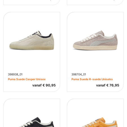
398938_01
398704_01
Puma Suede Casper Unisex
Puma Suede R-suede Uniseks
vanaf
€
90,95
vanaf
€
76,95