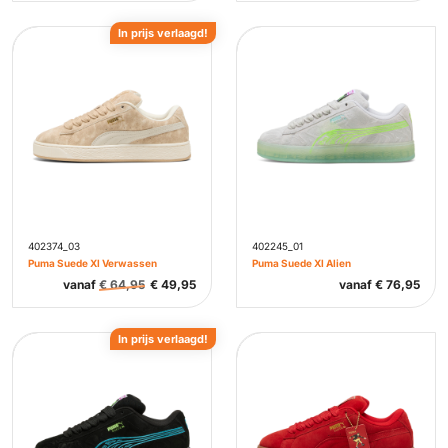
In prijs verlaagd!
402374_03
402245_01
Puma Suede Xl Verwassen
Puma Suede Xl Alien
vanaf
€
64,95
€
49,95
vanaf
€
76,95
In prijs verlaagd!