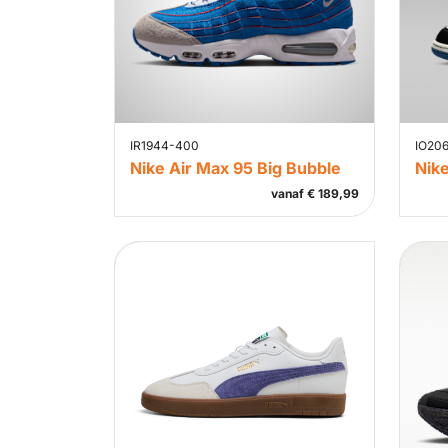
IR1944-400
IO20
Nike Air Max 95 Big Bubble
Nike
vanaf
€
189,99