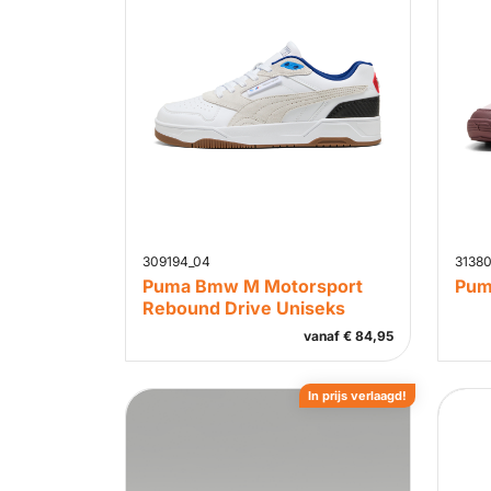
309194_04
3138
Puma Bmw M Motorsport
Puma
Rebound Drive Uniseks
vanaf
€
84,95
In prijs verlaagd!