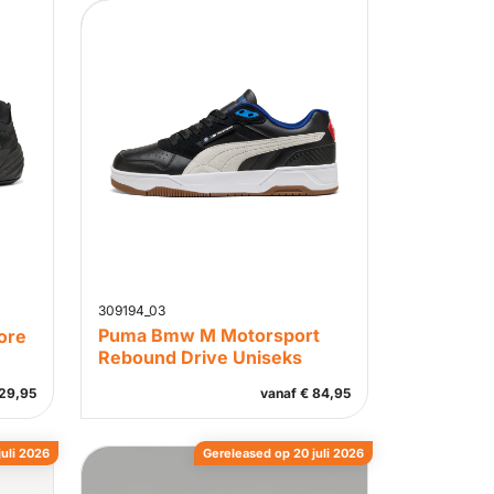
309194_03
Puma Bmw M Motorsport
Core
Rebound Drive Uniseks
29,95
vanaf
€
84,95
juli 2026
Gereleased op 20 juli 2026