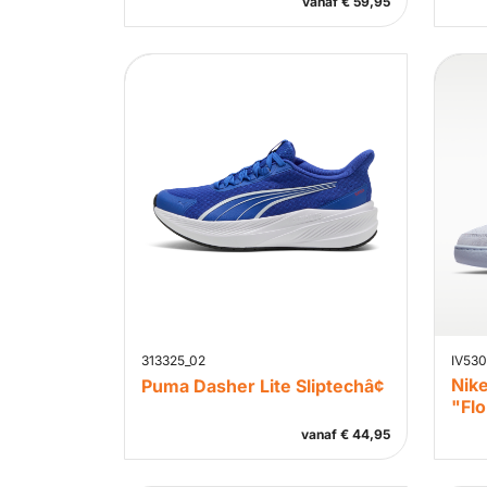
vanaf
€
59,95
313325_02
IV53
Nik
Puma Dasher Lite Sliptechâ¢
"Flo
vanaf
€
44,95