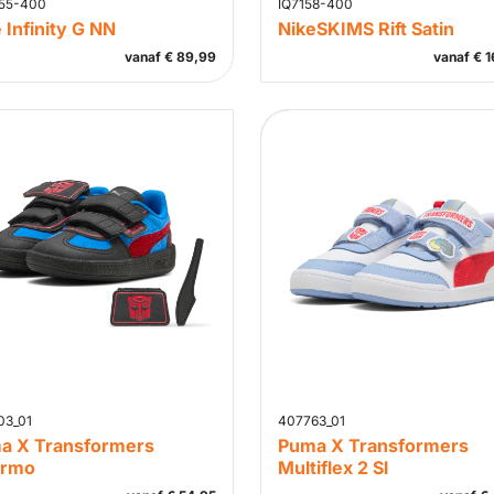
55-400
IQ7158-400
 Infinity G NN
NikeSKIMS Rift Satin
vanaf
€
89,99
vanaf
€
1
03_01
407763_01
a X Transformers
Puma X Transformers
ermo
Multiflex 2 Sl