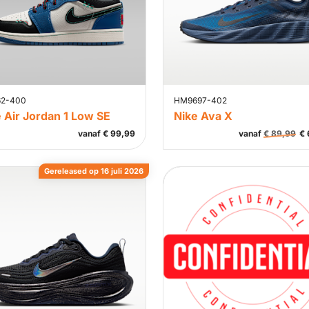
62-400
HM9697-402
 Air Jordan 1 Low SE
Nike Ava X
vanaf
€
99,99
vanaf
€
89,99
€
Gereleased op 16 juli 2026